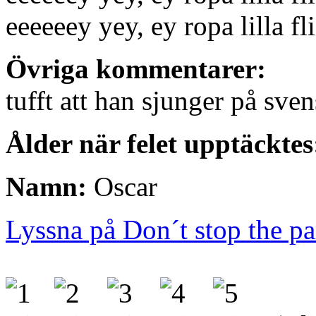
eeeeeey yey, ey ropa lilla fl
Övriga kommentarer:
tufft att han sjunger på sv
Ålder när felet upptäcktes
Namn:
Oscar
Lyssna på Don´t stop the pa