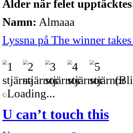
Ålder när felet upptäcktes
Namn:
Almaaa
Lyssna på The winner takes i
(Bli
Loading...
U can’t touch this