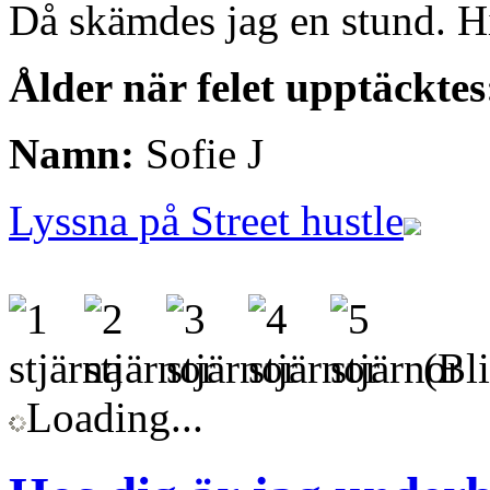
Då skämdes jag en stund. H
Ålder när felet upptäcktes
Namn:
Sofie J
Lyssna på Street hustle
(Bli
Loading...