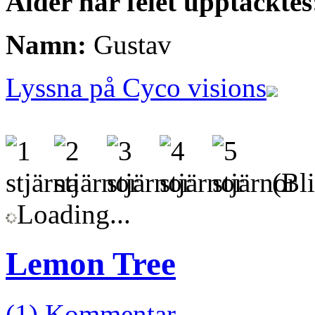
Ålder när felet upptäcktes
Namn:
Gustav
Lyssna på Cyco visions
(Bli
Loading...
Lemon Tree
(1) Kommentar