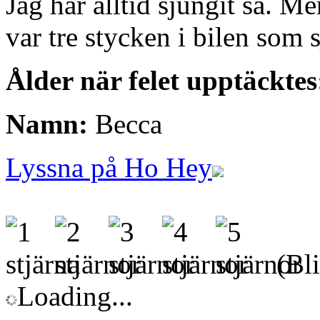
Jag har alltid sjungit så. Me
var tre stycken i bilen som 
Ålder när felet upptäcktes
Namn:
Becca
Lyssna på Ho Hey
(Bli
Loading...