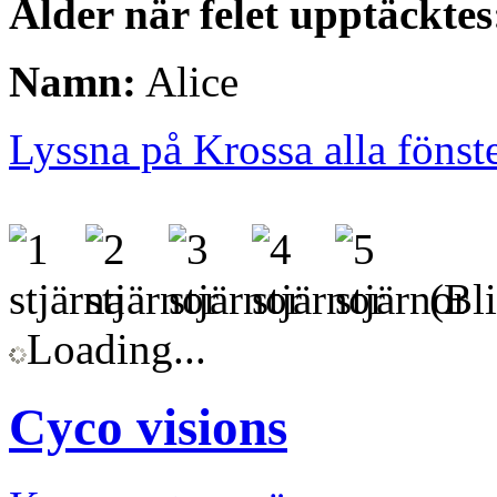
Ålder när felet upptäcktes
Namn:
Alice
Lyssna på Krossa alla fönst
(Bli
Loading...
Cyco visions