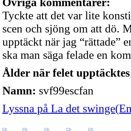
Övriga kommentarer:
Tyckte att det var lite konst
scen och sjöng om att dö. Mi
upptäckt när jag “rättade” e
ska man säga felade en kom
Ålder när felet upptäcktes
Namn:
svf99escfan
Lyssna på La det swinge(En