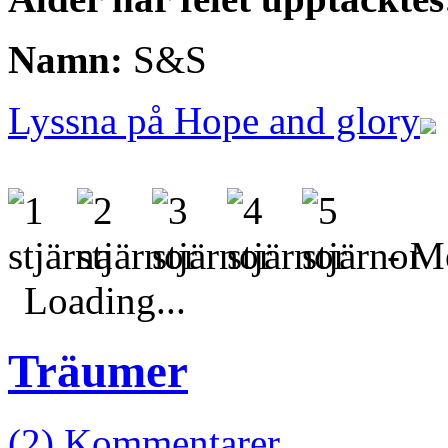
Namn:
S&S
Lyssna på Hope and glory
- Me
Loading...
Träumer
(2) Kommentarer