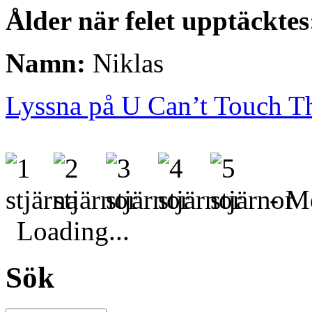
Ålder när felet upptäcktes
Namn:
Niklas
Lyssna på U Can’t Touch T
- Me
Loading...
Sök