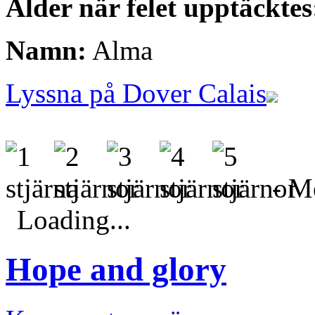
Ålder när felet upptäcktes
Namn:
Alma
Lyssna på Dover Calais
- Me
Loading...
Hope and glory