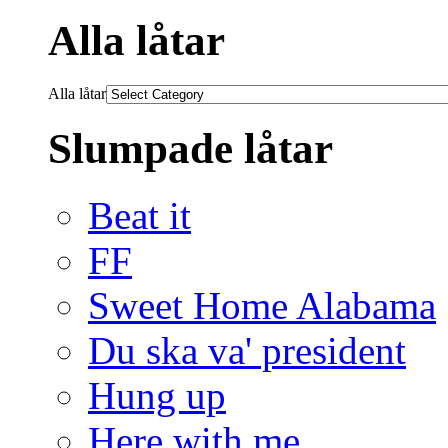
Alla låtar
Alla låtar
Slumpade låtar
Beat it
FF
Sweet Home Alabama
Du ska va' president
Hung up
Here with me