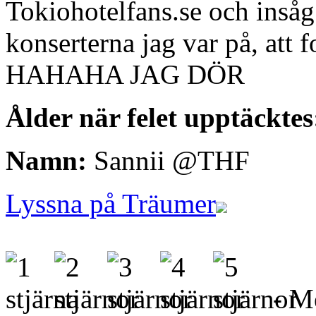
Tokiohotelfans.se och insåg 
konserterna jag var på, att 
HAHAHA JAG DÖR
Ålder när felet upptäcktes
Namn:
Sannii @THF
Lyssna på Träumer
- Me