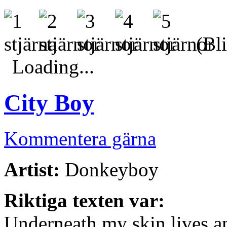
(Bli
Loading...
City Boy
Kommentera gärna
Artist:
Donkeyboy
Riktiga texten var:
Underneath my skin lives a