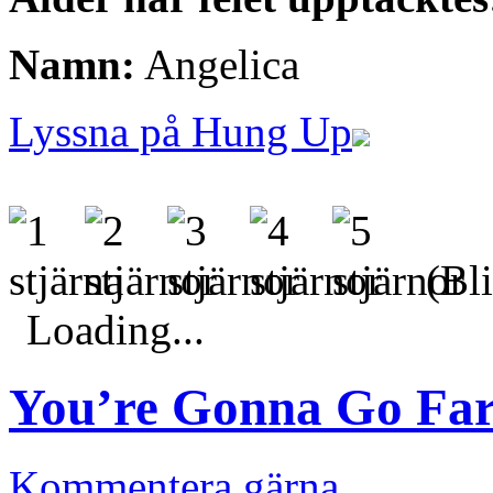
Namn:
Angelica
Lyssna på Hung Up
(Bli
Loading...
You’re Gonna Go Far
Kommentera gärna