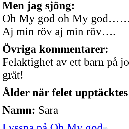
Men jag sjöng:
Oh My god oh My god…
Aj min röv aj min röv….
Övriga kommentarer:
Felaktighet av ett barn på jo
grät!
Ålder när felet upptäcktes
Namn:
Sara
Lyssna på Oh My god