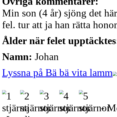
Övriga kommentarer:
Min son (4 år) sjöng det här
fel. tur att ja han rätta ho
Ålder när felet upptäcktes
Namn:
Johan
Lyssna på Bä bä vita lamm
- Me