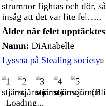
strumpor fightas och dör, så
insåg att det var lite fel…..
Ålder när felet upptäcktes
Namn:
DiAnabelle
Lyssna på Stealing society
(Bli
Loading...