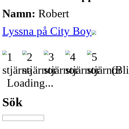
Namn:
Robert
Lyssna på City Boy
(Bli
Loading...
Sök