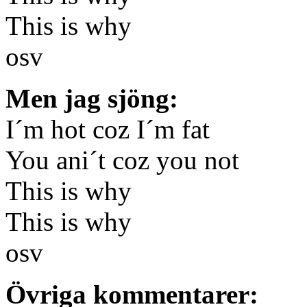
This is why
osv
Men jag sjöng:
I´m hot coz I´m fat
You ani´t coz you not
This is why
This is why
osv
Övriga kommentarer: