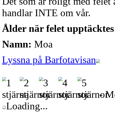
Det som är roligt med felet 
handlar INTE om vår.
Ålder när felet upptäcktes
Namn:
Moa
Lyssna på Barfotavisan
- Me
Loading...