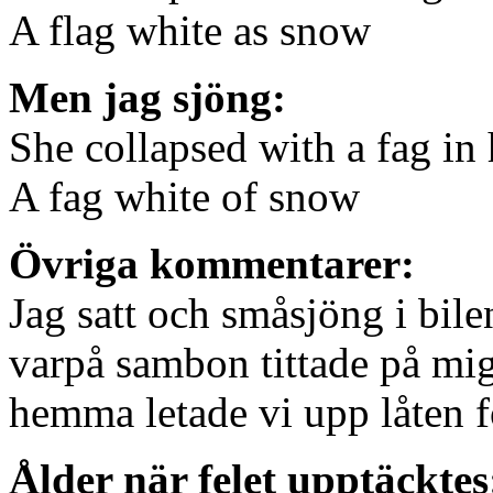
A flag white as snow
Men jag sjöng:
She collapsed with a fag in
A fag white of snow
Övriga kommentarer:
Jag satt och småsjöng i bile
varpå sambon tittade på mi
hemma letade vi upp låten för
Ålder när felet upptäcktes