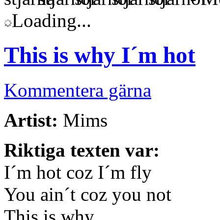
Loading...
This is why I´m hot
Kommentera gärna
Artist:
Mims
Riktiga texten var:
I´m hot coz I´m fly
You ain´t coz you not
This is why