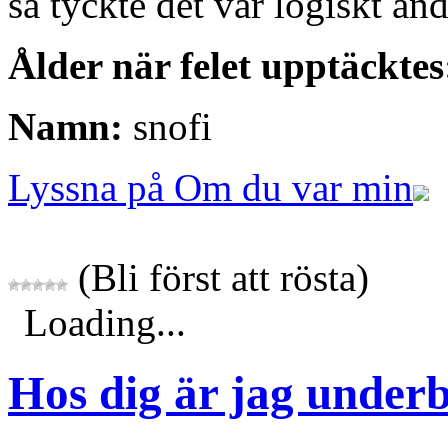
så tyckte det var logiskt änd
Ålder när felet upptäcktes
Namn:
snofi
Lyssna på Om du var min
(Bli först att rösta)
Loading...
Hos dig är jag under