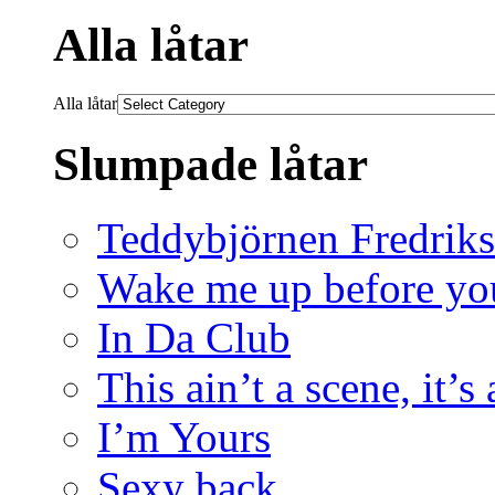
Alla låtar
Alla låtar
Slumpade låtar
Teddybjörnen Fredrik
Wake me up before yo
In Da Club
This ain’t a scene, it’s
I’m Yours
Sexy back