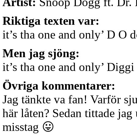
Artist:
Snoop Dogg ft. Dr.
Riktiga texten var:
it’s tha one and only’ D O 
Men jag sjöng:
it’s tha one and only’ Dig
Övriga kommentarer:
Jag tänkte va fan! Varför s
här låten? Sedan tittade jag
misstag 😛