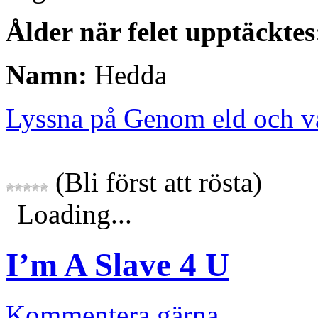
Ålder när felet upptäcktes
Namn:
Hedda
Lyssna på Genom eld och v
(Bli först att rösta)
Loading...
I’m A Slave 4 U
Kommentera gärna