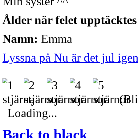
Min syster ^^
Ålder när felet upptäcktes
Namn:
Emma
Lyssna på Nu är det jul ige
(Bli
Loading...
Back to black