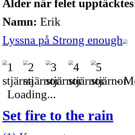
Ålder när felet upptäcktes
Namn:
Erik
Lyssna på Strong enough
- Me
Loading...
Set fire to the rain