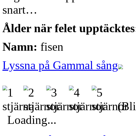
snart…
Ålder när felet upptäcktes
Namn:
fisen
Lyssna på Gammal sång
(Bli
Loading...