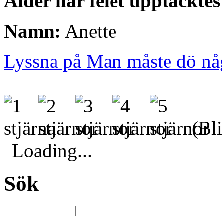
Ålder när felet upptäcktes
Namn:
Anette
Lyssna på Man måste dö nå
(Bli
Loading...
Sök