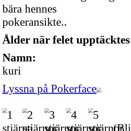
bära hennes
pokeransikte..
Ålder när felet upptäcktes
Namn:
kuri
Lyssna på Pokerface
(Bli