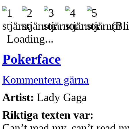
(Bli
Loading...
Pokerface
Kommentera gärna
Artist:
Lady Gaga
Riktiga texten var:
Can’t read my, can’t read m