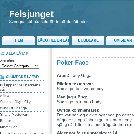
Felsjunget
Sveriges största sida för felhörda låttexter
HEM
LÄGG TILL EN LÅT
BUBBLARE
OM SIDAN
ALLA LÅTAR
Alla låtar
Poker Face
Artist:
Lady Gaga
SLUMPADE LÅTAR
Riktiga texten var:
Blåsippan ute i backarna
She’s got to love nobody
står
Africa
Men jag sjöng:
She’s got a lemon body
Summer Night City
Wind Of Change
Övriga kommentarer:
Shane McGowan
Det var när jag gick o nynnade på denn
började sjunga “she’s got a lemon body” f
Bröder
sjöng så. Efter en stund frågade hon sj
Mister Cool
Ålder när felet upptäcktes:
14
Hit me baby one more time