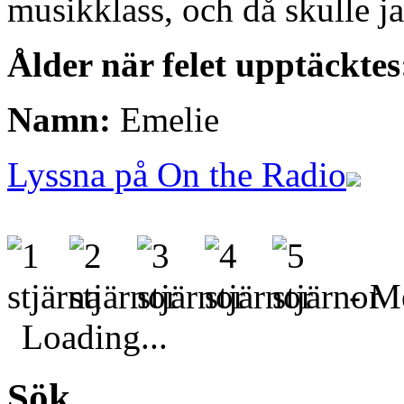
musikklass, och då skulle j
Ålder när felet upptäcktes
Namn:
Emelie
Lyssna på On the Radio
- Me
Loading...
Sök