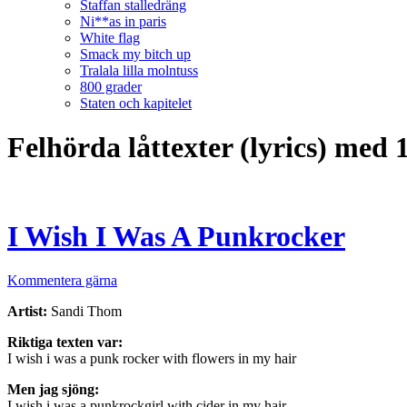
Staffan stalledräng
Ni**as in paris
White flag
Smack my bitch up
Tralala lilla molntuss
800 grader
Staten och kapitelet
Felhörda låttexter (lyrics) med
I Wish I Was A Punkrocker
Kommentera gärna
Artist:
Sandi Thom
Riktiga texten var:
I wish i was a punk rocker with flowers in my hair
Men jag sjöng:
I wish i was a punkrockgirl with cider in my hair