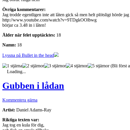
Övriga kommentarer:
Jag trodde egentligen inte att låten gick så men helt plötsligt hörde ja
http://www.youtube.com/watch?v=9TDgkOOlbwg
börjar ca 3.48 in i låten!
Ålder när felet upptäcktes:
18
Namn:
18
Lyssna på Bullet in the head
(Bli först a
Loading...
Gubben i lådan
Kommentera gärna
Artist:
Daniel Adams-Ray
Riktiga texten var:
Jag tog en kula för dig,