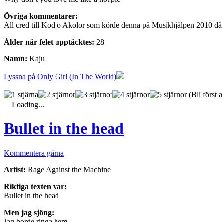
Övriga kommentarer:
All cred till Kodjo Akolor som körde denna på Musikhjälpen 2010 då
Ålder när felet upptäcktes:
28
Namn:
Kaju
Lyssna på Only Girl (In The World)
(Bli först a
Loading...
Bullet in the head
Kommentera gärna
Artist:
Rage Against the Machine
Riktiga texten var:
Bullet in the head
Men jag sjöng:
Jag borde ringa hem