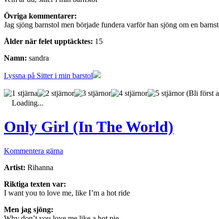
Övriga kommentarer:
Jag sjöng barnstol men började fundera varför han sjöng om en barnst
Ålder när felet upptäcktes:
15
Namn:
sandra
Lyssna på Sitter i min barstol
(Bli först a
Loading...
Only Girl (In The World)
Kommentera gärna
Artist:
Rihanna
Riktiga texten var:
I want you to love me, like I’m a hot ride
Men jag sjöng:
Why don’t you love me like a hot pie