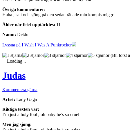
Övriga kommentarer:
Haha , satt och sjöng på den sedan rättade min kompis mig ;c
Ålder när felet upptäcktes:
11
Namn:
Detdu.
Lyssna på I Wish I Was A Punkrocker
(Bli först a
Loading...
Judas
Kommentera gärna
Artist:
Lady Gaga
Riktiga texten var:
I’m just a holy fool , oh baby he’s so cruel
Men jag sjöng:
I’m just a holy frog , oh baby he’s so naked