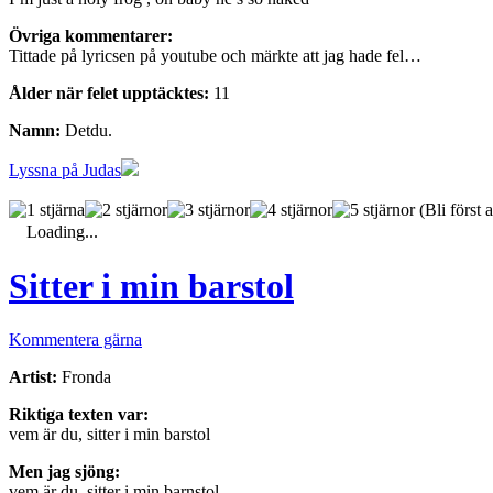
Övriga kommentarer:
Tittade på lyricsen på youtube och märkte att jag hade fel…
Ålder när felet upptäcktes:
11
Namn:
Detdu.
Lyssna på Judas
(Bli först a
Loading...
Sitter i min barstol
Kommentera gärna
Artist:
Fronda
Riktiga texten var:
vem är du, sitter i min barstol
Men jag sjöng:
vem är du, sitter i min barnstol