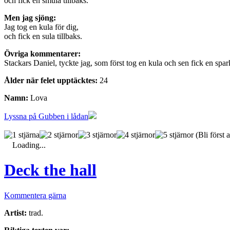
och fick en smula tillbaks.
Men jag sjöng:
Jag tog en kula för dig,
och fick en sula tillbaks.
Övriga kommentarer:
Stackars Daniel, tyckte jag, som först tog en kula och sen fick en sp
Ålder när felet upptäcktes:
24
Namn:
Lova
Lyssna på Gubben i lådan
(Bli först a
Loading...
Deck the hall
Kommentera gärna
Artist:
trad.