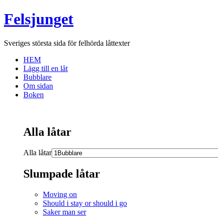
Felsjunget
Sveriges största sida för felhörda låttexter
HEM
Lägg till en låt
Bubblare
Om sidan
Boken
Alla låtar
Alla låtar
Slumpade låtar
Moving on
Should i stay or should i go
Saker man ser