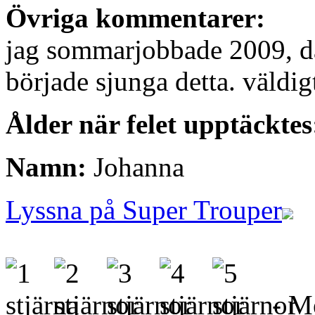
Övriga kommentarer:
jag sommarjobbade 2009, då
började sjunga detta. väldigt
Ålder när felet upptäcktes
Namn:
Johanna
Lyssna på Super Trouper
- Me