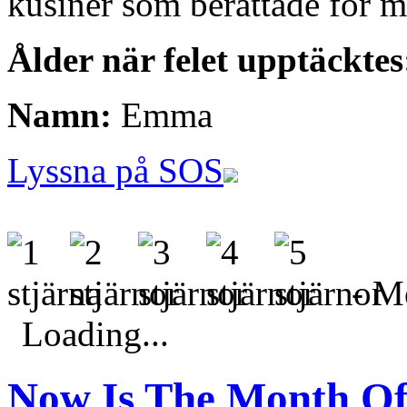
kusiner som berättade för mi
Ålder när felet upptäcktes
Namn:
Emma
Lyssna på SOS
- Me
Loading...
Now Is The Month O