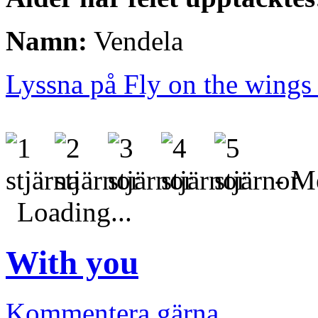
Namn:
Vendela
Lyssna på Fly on the wings 
- Me
Loading...
With you
Kommentera gärna