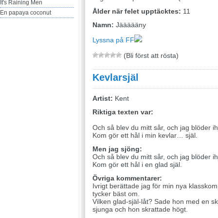
It's Raining Men
Ålder när felet upptäcktes:
11
En papaya coconut
Namn:
Jäääääny
Lyssna på FF
(Bli först att rösta)
Kevlarsjäl
Artist:
Kent
Riktiga texten var:
Och så blev du mitt sår, och jag blöder ihj
Kom gör ett hål i min kevlar… själ.
Men jag sjöng:
Och så blev du mitt sår, och jag blöder ihj
Kom gör ett hål i en glad själ.
Övriga kommentarer:
Ivrigt berättade jag för min nya klasskomp
tycker bäst om.
Vilken glad-själ-låt? Sade hon med en sk
sjunga och hon skrattade högt.