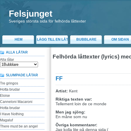
Felsjunget
Sveriges största sida för felhörda låttexter
HEM
LÄGG TILL EN LÅT
BUBBLARE
OM SIDAN
ALLA LÅTAR
Felhörda låttexter (lyrics) m
Alla låtar
SLUMPADE LÅTAR
FF
Tre gringos
Hotta brudar
Artist:
Kent
Eloise
Riktiga texten var:
Canneloni Macaroni
Tellement loin de ce monde
Hotta brudar
Men jag sjöng:
I Have Nothing
En måne som nu
Magaluf
Övriga kommentarer:
There must be an angel
Jag kolla lite på denna sida:(