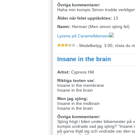
Övriga kommentarer:
Haha min kompis Simon trodde verkligen 
Ålder när felet upptäcktes:
13
Namn:
Herman (Men simon sjöng fel)
Lyssna på Caramelldansen
- Medelbetyg: 3.00, rösta du 
Insane in the brain
Artist:
Cypress Hill
Riktiga texten var:
Insane in the membrane
Insane in the brain
Men jag sjöng:
Insane in the midbrain
Insane in the brain
Övriga kommentarer:
Sjöng högt i bilen under bilsemester på 
kompis undrade vad jag sjöng? “Insane i
på garva ihjäl sig och undrade var den s