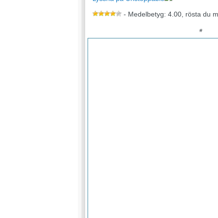
- Medelbetyg: 4.00, rösta du 
#
<
1
2
3
4
5
6
7
8
9
10
Sida 475 av 723
20
21
22
23
24
25
26
27
28
29
30
31
41
42
43
44
45
46
47
48
49
50
51
52
62
63
64
65
66
67
68
69
70
71
72
73
83
84
85
86
87
88
89
90
91
92
93
94
103
104
105
106
107
108
109
110
111
119
120
121
122
123
124
125
126
127
135
136
137
138
139
140
141
142
143
151
152
153
154
155
156
157
158
159
167
168
169
170
171
172
173
174
175
183
184
185
186
187
188
189
190
191
199
200
201
202
203
204
205
206
207
215
216
217
218
219
220
221
222
223
231
232
233
234
235
236
237
238
239
247
248
249
250
251
252
253
254
255