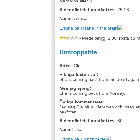
hjärnorna eller?!
Ålder när felet upptäcktes:
25-26
Namn:
Annica
Lyssna på Insane in the brain
- Medelbetyg: 2.00, rösta du 
Unstoppable
Artist:
Ola
Riktiga texten var:
She is coming back from the dead again
Men jag sjöng:
She is coming back from Norway.
Övriga kommentarer:
Jag såg Ola på Vi i femman och insåg att
bakfoten.
Ålder när felet upptäcktes:
30
Namn:
Lisa
Lyssna på Unstoppable