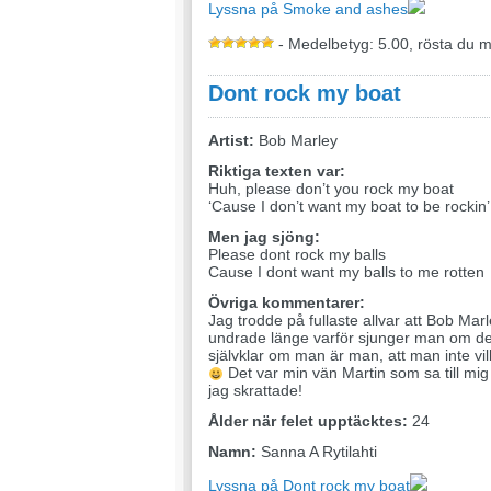
Lyssna på Smoke and ashes
- Medelbetyg: 5.00, rösta du 
Dont rock my boat
Artist:
Bob Marley
Riktiga texten var:
Huh, please don’t you rock my boat
‘Cause I don’t want my boat to be rockin
Men jag sjöng:
Please dont rock my balls
Cause I dont want my balls to me rotten
Övriga kommentarer:
Jag trodde på fullaste allvar att Bob Mar
undrade länge varför sjunger man om de
självklar om man är man, att man inte vill
Det var min vän Martin som sa till mig
jag skrattade!
Ålder när felet upptäcktes:
24
Namn:
Sanna A Rytilahti
Lyssna på Dont rock my boat