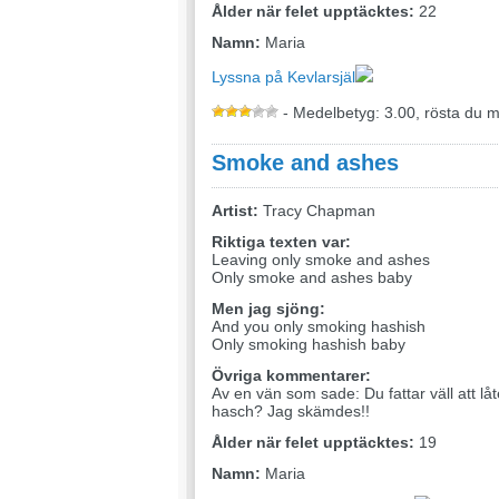
Ålder när felet upptäcktes:
22
Namn:
Maria
Lyssna på Kevlarsjäl
- Medelbetyg: 3.00, rösta du 
Smoke and ashes
Artist:
Tracy Chapman
Riktiga texten var:
Leaving only smoke and ashes
Only smoke and ashes baby
Men jag sjöng:
And you only smoking hashish
Only smoking hashish baby
Övriga kommentarer:
Av en vän som sade: Du fattar väll att lå
hasch? Jag skämdes!!
Ålder när felet upptäcktes:
19
Namn:
Maria