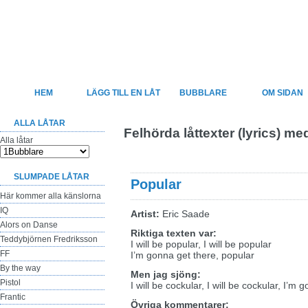
Felsjunget
Sveriges största sida för felhörda låttexter
HEM
LÄGG TILL EN LÅT
BUBBLARE
OM SIDAN
ALLA LÅTAR
Felhörda låttexter (lyrics) m
Alla låtar
SLUMPADE LÅTAR
Popular
Här kommer alla känslorna
IQ
Artist:
Eric Saade
Alors on Danse
Riktiga texten var:
Teddybjörnen Fredriksson
I will be popular, I will be popular
FF
I’m gonna get there, popular
By the way
Men jag sjöng:
Pistol
I will be cockular, I will be cockular, I’m
Frantic
Övriga kommentarer: