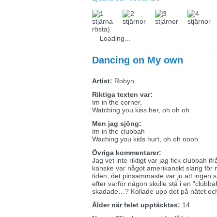
rösta)
Loading...
Dancing on My own
Artist:
Robyn
Riktiga texten var:
Im in the corner,
Watching you kiss her, oh oh oh
Men jag sjöng:
Im in the clubbah
Waching you kids hurt, oh oh oooh
Övriga kommentarer:
Jag vet inte riktigt var jag fick clubbah i
kanske var något amerikanskt slang för 
tiden, det pinsammaste var ju att ingen sa
efter varför någon skulle stå i en “clubb
skadade…? Kollade upp det på nätet oc
Ålder när felet upptäcktes:
14