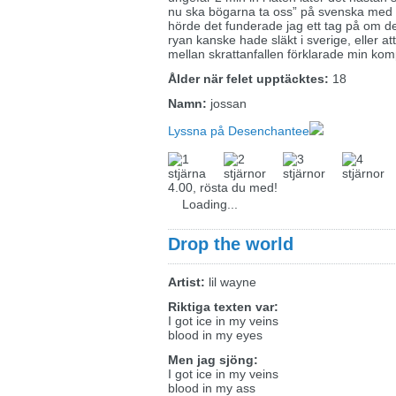
nu ska bögarna ta oss” på svenska med fr
hörde det funderade jag ett tag på om de
ryan kanske hade släkt i sverige, eller at
mellan skrattanfallen förklarade min kompi
Ålder när felet upptäcktes:
18
Namn:
jossan
Lyssna på Desenchantee
4.00, rösta du med!
Loading...
Drop the world
Artist:
lil wayne
Riktiga texten var:
I got ice in my veins
blood in my eyes
Men jag sjöng:
I got ice in my veins
blood in my ass