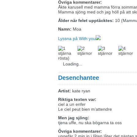
Övriga kommentarer:
Åkte karusell med mamma förra sommare
Mamma sjöng med och jag höll på att skra
Ålder när felet upptäcktes:
10 (Mamma
Namn:
Moa
Lyssna på With you
rösta)
Loading...
Desenchantee
Artist:
kate ryan
Riktiga texten var:
ciel a un enfer
Le ciel peut bien m’attendre
Men jag sjöng:
tjena uffe, nu ska bögarna ta oss
Övriga kommentarer:
ungefär 2 min in i låten låter det nästan 