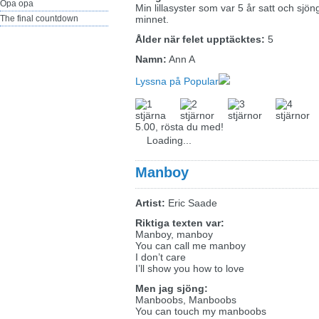
Opa opa
Min lillasyster som var 5 år satt och sjön
The final countdown
minnet.
Ålder när felet upptäcktes:
5
Namn:
Ann A
Lyssna på Popular
5.00, rösta du med!
Loading...
Manboy
Artist:
Eric Saade
Riktiga texten var:
Manboy, manboy
You can call me manboy
I don’t care
I’ll show you how to love
Men jag sjöng:
Manboobs, Manboobs
You can touch my manboobs