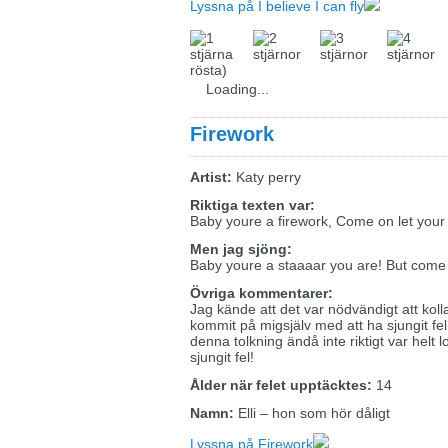
Lyssna på I believe I can fly
rösta)
Loading...
Firework
Artist:
Katy perry
Riktiga texten var:
Baby youre a firework, Come on let your 
Men jag sjöng:
Baby youre a staaaar you are! But come on
Övriga kommentarer:
Jag kände att det var nödvändigt att kol
kommit på migsjälv med att ha sjungit fe
denna tolkning ändå inte riktigt var helt
sjungit fel!
Ålder när felet upptäcktes:
14
Namn:
Elli – hon som hör dåligt
Lyssna på Firework