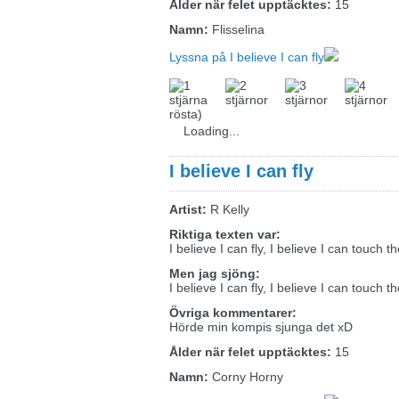
Ålder när felet upptäcktes:
15
Namn:
Flisselina
Lyssna på I believe I can fly
rösta)
Loading...
I believe I can fly
Artist:
R Kelly
Riktiga texten var:
I believe I can fly, I believe I can touch t
Men jag sjöng:
I believe I can fly, I believe I can touch t
Övriga kommentarer:
Hörde min kompis sjunga det xD
Ålder när felet upptäcktes:
15
Namn:
Corny Horny