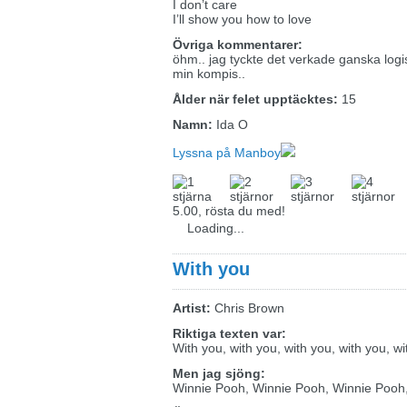
I don’t care
I’ll show you how to love
Övriga kommentarer:
öhm.. jag tyckte det verkade ganska logis
min kompis..
Ålder när felet upptäcktes:
15
Namn:
Ida O
Lyssna på Manboy
5.00, rösta du med!
Loading...
With you
Artist:
Chris Brown
Riktiga texten var:
With you, with you, with you, with you, wi
Men jag sjöng:
Winnie Pooh, Winnie Pooh, Winnie Pooh