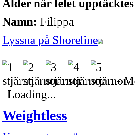
Ålder när felet upptäcktes
Namn:
Filippa
Lyssna på Shoreline
- Me
Loading...
Weightless