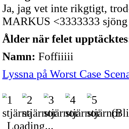
Ja, jag vet inte rikgtigt, 
MARKUS <3333333 sjöng 
Ålder när felet upptäcktes
Namn:
Foffiiiii
Lyssna på Worst Case Scena
(Bli
Loading...