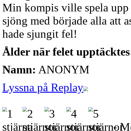
Min kompis ville spela upp 
sjöng med började alla att a
hade sjungit fel!
Ålder när felet upptäcktes
Namn:
ANONYM
Lyssna på Replay
- Me