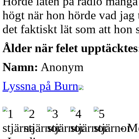
Hörde låten på radio mång
högt när hon hörde vad jag t
det faktiskt lät som att hon 
Ålder när felet upptäcktes
Namn:
Anonym
Lyssna på Burn
- Me