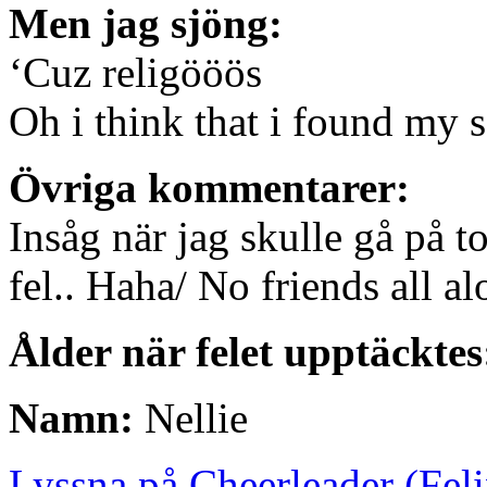
Men jag sjöng:
‘Cuz religööös
Oh i think that i found my s
Övriga kommentarer:
Insåg när jag skulle gå på to
fel.. Haha/ No friends all al
Ålder när felet upptäcktes
Namn:
Nellie
Lyssna på Cheerleader (Fel