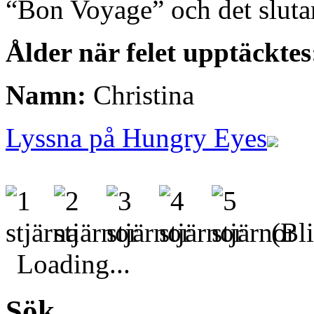
“Bon Voyage” och det slutar 
Ålder när felet upptäcktes
Namn:
Christina
Lyssna på Hungry Eyes
(Bli
Loading...
Sök