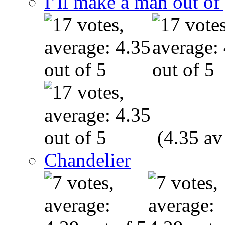
I’ll make a man out o
(4.35 av
Chandelier