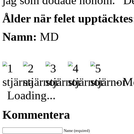
jag som dödade honom.” Det 
Ålder när felet upptäckte
Namn:
MD
- Me
Loading...
Kommentera
Name (required)