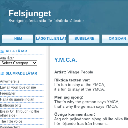
Felsjunget
Sveriges största sida för felhörda låttexter
HEM
LÄGG TILL EN LÅT
BUBBLARE
OM SIDAN
ALLA LÅTAR
Alla låtar
Y.M.C.A.
Artist:
Village People
SLUMPADE LÅTAR
Riktiga texten var:
Anywhere is
It´s fun to stay at the YMCA,
Lay all your love on me
it´s fun to stay at the YMCA.
Freestyler
Men jag sjöng:
Hallå du gamle indian
That´s why the german says YMCA,
Ballroom blitz
that´s why the german says YMCA.
Break On Through (to the
Övriga kommentarer:
other side)
Jag och pojkvännen sjöng på lite olika låt
The little voice
hör följande fras från honom…
Wonderchild