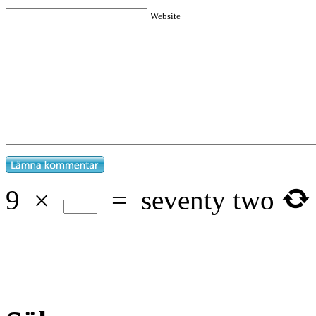
Website
9
×
=
seventy two