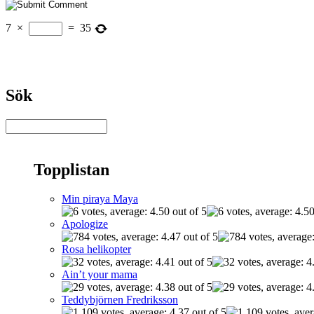
7
×
=
35
Sök
Topplistan
Min piraya Maya
Apologize
Rosa helikopter
Ain’t your mama
Teddybjörnen Fredriksson