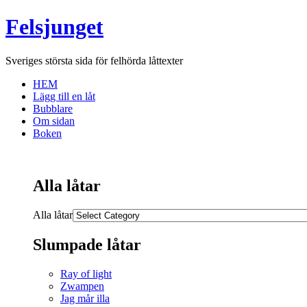
Felsjunget
Sveriges största sida för felhörda låttexter
HEM
Lägg till en låt
Bubblare
Om sidan
Boken
Alla låtar
Alla låtar
Slumpade låtar
Ray of light
Zwampen
Jag mår illa