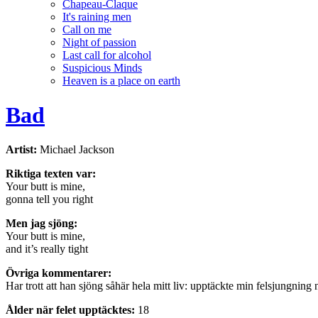
Chapeau-Claque
It's raining men
Call on me
Night of passion
Last call for alcohol
Suspicious Minds
Heaven is a place on earth
Bad
Artist:
Michael Jackson
Riktiga texten var:
Your butt is mine,
gonna tell you right
Men jag sjöng:
Your butt is mine,
and it’s really tight
Övriga kommentarer:
Har trott att han sjöng såhär hela mitt liv: upptäckte min felsjungning
Ålder när felet upptäcktes:
18