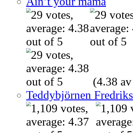
Ain’t your mama
(4.38 av
Teddybjörnen Fredrik