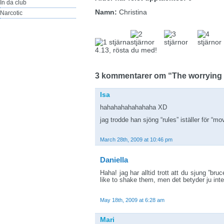
In da club
Namn:
Christina
Narcotic
4.13, rösta du med!
3 kommentarer om “The worrying 
Isa
hahahahahahahaha XD
jag trodde han sjöng “rules” iställer för “mo
March 28th, 2009 at 10:46 pm
Daniella
Haha! jag har alltid trott att du sjung ”bru
like to shake them, men det betyder ju int
May 18th, 2009 at 6:28 am
Mari