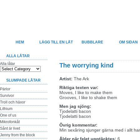
Felsjunget
Sveriges största sida för felhörda låttexter
HEM
LÄGG TILL EN LÅT
BUBBLARE
OM SIDAN
ALLA LÅTAR
Alla låtar
The worrying kind
Artist:
The Ark
SLUMPADE LÅTAR
Riktiga texten var:
Pärlor
Moves, I like to make them
Survivor
Grooves, I like to shake them
Troll och häxor
Men jag sjöng:
Lithium
Tjodelatti bacon
One of us
Tjodelatti bacon
Mikrofonkåt
Övrig kommentar:
Sånt är livet
Min sexåring sjunger gärna med i allt ha
Jenny from the block
Ålder när felet upptäcktes:
6