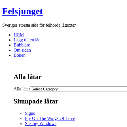
Felsjunget
Sveriges största sida för felhörda låttexter
HEM
Lägg till en låt
Bubblare
Om sidan
Boken
Alla låtar
Alla låtar
Slumpade låtar
Signs
Fly On The Wings Of Love
Steamy Windows