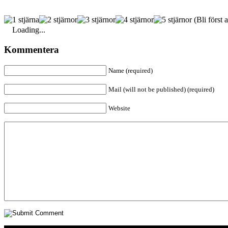
(Bli först a
Loading...
Kommentera
Name (required)
Mail (will not be published) (required)
Website