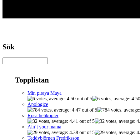
Sök
Topplistan
Min piraya Maya
Apologize
Rosa helikopter
Ain’t your mama
Teddybjörnen Fredriksson