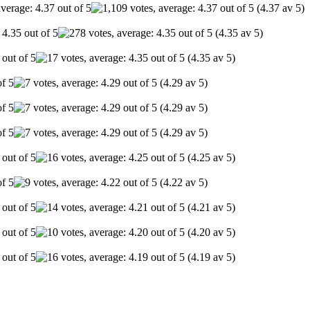
(4.37 av 5)
(4.35 av 5)
(4.35 av 5)
(4.29 av 5)
(4.29 av 5)
(4.29 av 5)
(4.25 av 5)
(4.22 av 5)
(4.21 av 5)
(4.20 av 5)
(4.19 av 5)