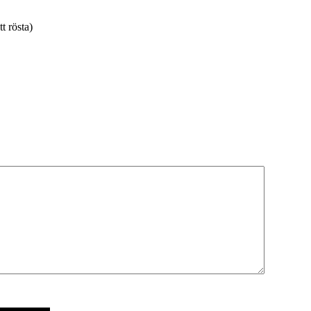
tt rösta)