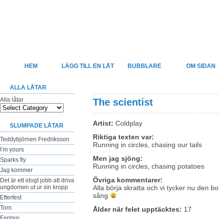
Felsjunget
Sveriges största sida för felhörda låttexter
HEM
LÄGG TILL EN LÅT
BUBBLARE
OM SIDAN
ALLA LÅTAR
Alla låtar
The scientist
Artist:
Coldplay
SLUMPADE LÅTAR
Riktiga texten var:
Teddybjörnen Fredriksson
Running in circles, chasing our tails
I’m yours
Men jag sjöng:
Sparks fly
Running in circles, chasing potatoes
Jag kommer
Övriga kommentarer:
Det är ett idogt jobb att driva
ungdomen ut ur sin kropp
Alla börja skratta och vi tycker nu den 
sång
Efterfest
Torn
Ålder när felet upptäcktes:
17
Fantasi