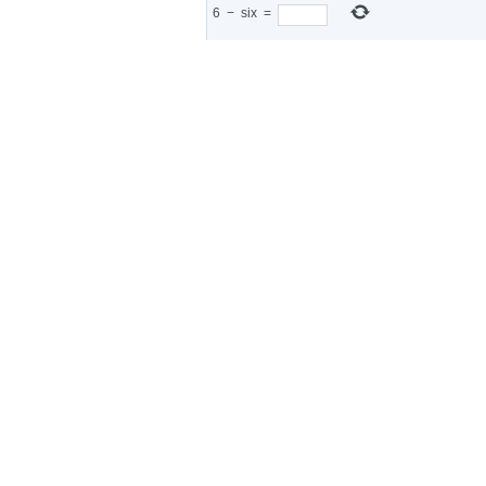
6
−
six
=