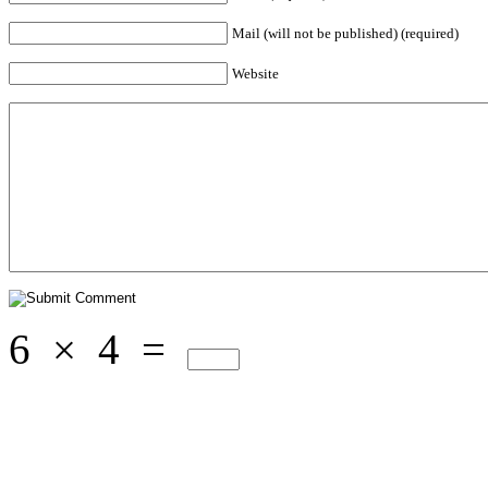
Mail (will not be published) (required)
Website
6
×
4
=