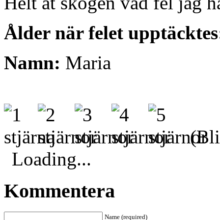
Helt åt skogen vad fel jag h
Ålder när felet upptäcktes
Namn:
Maria
(Bli
Loading...
Kommentera
Name (required)