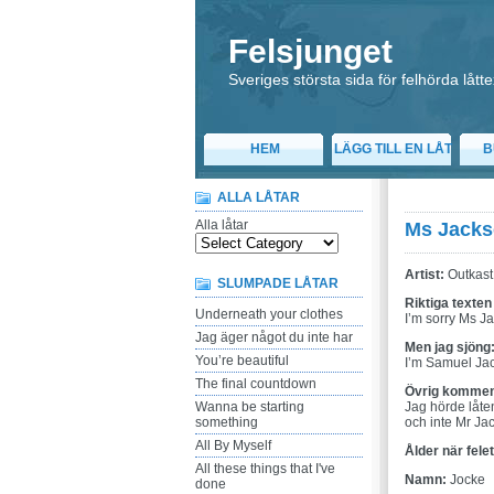
Felsjunget
Sveriges största sida för felhörda låtte
HEM
LÄGG TILL EN LÅT
B
ALLA LÅTAR
Alla låtar
Ms Jack
Artist:
Outkast
SLUMPADE LÅTAR
Riktiga texten
Underneath your clothes
I’m sorry Ms Ja
Jag äger något du inte har
Men jag sjöng
You’re beautiful
I’m Samuel Jack
The final countdown
Övrig kommen
Wanna be starting
Jag hörde låte
something
och inte Mr Jac
All By Myself
Ålder när fele
All these things that I've
Namn:
Jocke
done