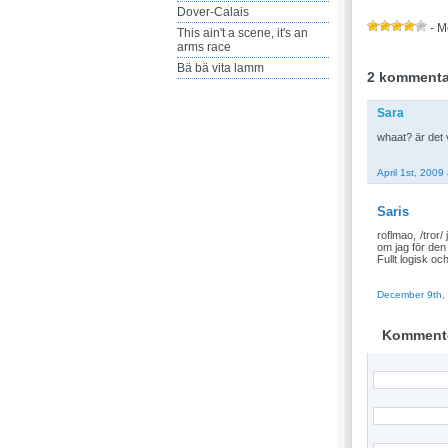
Dover-Calais
- M
This ain't a scene, it's an
arms race
Bä bä vita lamm
2 kommenta
Sara
whaat? är det v
April 1st, 2009
Saris
roflmao, /tror/
om jag för den
Fullt logisk oc
December 9th,
Komment