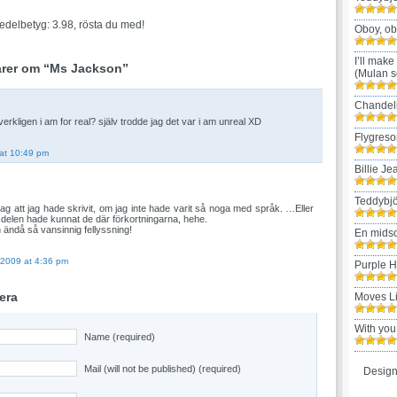
edelbetyg: 3.98, rösta du med!
Oboy, ob
I’ll make
rer om “Ms Jackson”
(Mulan s
Chandel
erkligen i am for real? själv trodde jag det var i am unreal XD
Flygreso
 at 10:49 pm
Billie Je
Teddybjö
 jag att jag hade skrivit, om jag inte hade varit så noga med språk. …Eller
 delen hade kunnat de där förkortningarna, hehe.
h ändå så vansinnig fellyssning!
En mids
 2009 at 4:36 pm
Purple 
era
Moves L
With you
Name (required)
Mail (will not be published) (required)
Design