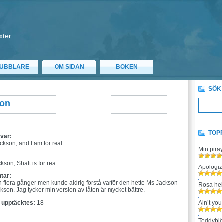
xter
UBBLARE
OM SIDAN
BOKEN
SÖK
son
TOP
 var:
ckson, and I am for real.
Min pira
:
son, Shaft is for real.
Apologi
tar:
n flera gånger men kunde aldrig förstå varför den hette Ms Jackson
Rosa hel
kson. Jag tycker min version av låten är mycket bättre.
t upptäcktes:
18
Ain’t yo
Teddybjö