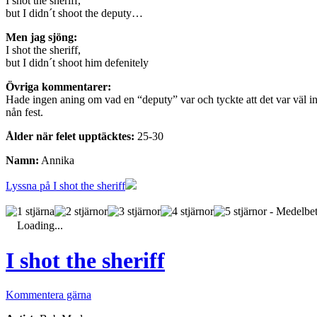
I shot the sheriff,
but I didn´t shoot the deputy…
Men jag sjöng:
I shot the sheriff,
but I didn´t shoot him defenitely
Övriga kommentarer:
Hade ingen aning om vad en “deputy” var och tyckte att det var väl inte
nån fest.
Ålder när felet upptäcktes:
25-30
Namn:
Annika
Lyssna på I shot the sheriff
- Medelbet
Loading...
I shot the sheriff
Kommentera gärna