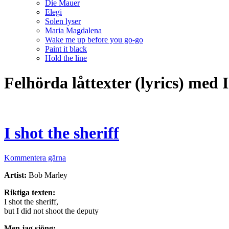
Die Mauer
Elegi
Solen lyser
Maria Magdalena
Wake me up before you go-go
Paint it black
Hold the line
Felhörda låttexter (lyrics) med 
I shot the sheriff
Kommentera gärna
Artist:
Bob Marley
Riktiga texten:
I shot the sheriff,
but I did not shoot the deputy
Men jag sjöng: