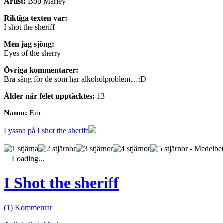
Artist:
Bob Marley
Riktiga texten var:
I shot the sheriff
Men jag sjöng:
Eyes of the sherry
Övriga kommentarer:
Bra sång för de som har alkoholproblem…:D
Ålder när felet upptäcktes:
13
Namn:
Eric
Lyssna på I shot the sheriff
- Medelbet
Loading...
I Shot the sheriff
(1) Kommentar