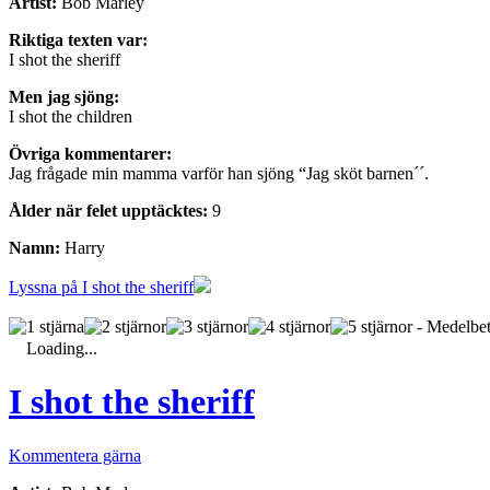
Artist:
Bob Marley
Riktiga texten var:
I shot the sheriff
Men jag sjöng:
I shot the children
Övriga kommentarer:
Jag frågade min mamma varför han sjöng “Jag sköt barnen´´.
Ålder när felet upptäcktes:
9
Namn:
Harry
Lyssna på I shot the sheriff
- Medelbet
Loading...
I shot the sheriff
Kommentera gärna