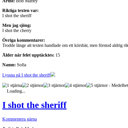
Artist:
Bob Marley
Riktiga texten var:
I shot the sheriff
Men jag sjöng:
I shot the cherry
Övriga kommentarer:
Trodde länge att texten handlade om ett körsbär, men förstod aldrig rikt
Ålder när felet upptäcktes:
15
Namn:
Sofia
Lyssna på I shot the sheriff
- Medelbet
Loading...
I shot the sheriff
Kommentera gärna