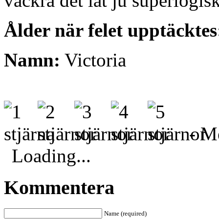
vackra det lät ju superlogisk
Ålder när felet upptäcktes
Namn:
Victoria
- Me
Loading...
Kommentera
Name (required)