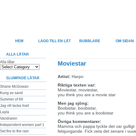
Felsjunget
Sveriges största sida för felhörda låttexter
HEM
LÄGG TILL EN LÅT
BUBBLARE
OM SIDAN
ALLA LÅTAR
Alla låtar
Moviestar
Artist:
Harpo
SLUMPADE LÅTAR
Riktiga texten var:
Shane McGowan
Moviestar, moviestar,
Kung av sand
you think you are a movie star
Summer of 69
Men jag sjöng:
Jag vill tacka livet
Boobistar, boobistar,
Layla
you think you are a boobistar
Vandraren
Övriga kommentarer:
Independent women part 1
Mamma och pappa tyckte det var gulligt 
felsjungande. Fick veta det senare i vuxe
Set fire to the rain