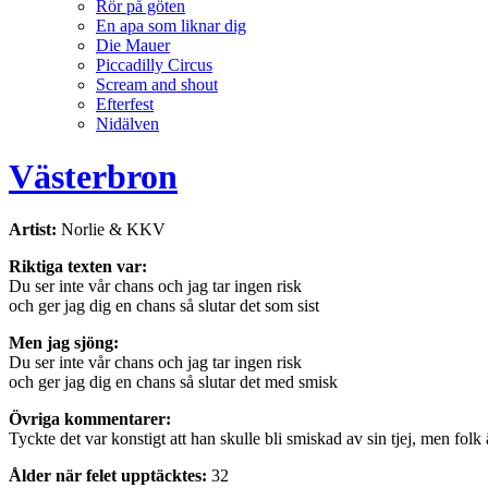
Rör på göten
En apa som liknar dig
Die Mauer
Piccadilly Circus
Scream and shout
Efterfest
Nidälven
Västerbron
Artist:
Norlie & KKV
Riktiga texten var:
Du ser inte vår chans och jag tar ingen risk
och ger jag dig en chans så slutar det som sist
Men jag sjöng:
Du ser inte vår chans och jag tar ingen risk
och ger jag dig en chans så slutar det med smisk
Övriga kommentarer:
Tyckte det var konstigt att han skulle bli smiskad av sin tjej, men folk 
Ålder när felet upptäcktes:
32