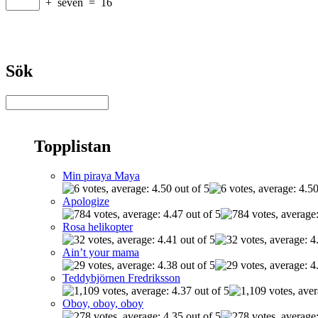
+
seven
=
16
Sök
Topplistan
Min piraya Maya
Apologize
Rosa helikopter
Ain’t your mama
Teddybjörnen Fredriksson
Oboy, oboy, oboy