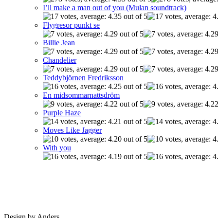
I’ll make a man out of you (Mulan soundtrack)
Flygresor punkt se
Billie Jean
Chandelier
Teddybjörnen Fredriksson
En midsommarnattsdröm
Purple Haze
Moves Like Jagger
With you
Design by Anders.