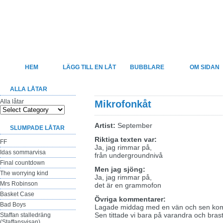
Felsjunget
Sveriges största sida för felhörda låttexter
HEM
LÄGG TILL EN LÅT
BUBBLARE
OM SIDAN
ALLA LÅTAR
Alla låtar
Mikrofonkåt
Artist:
September
SLUMPADE LÅTAR
Riktiga texten var:
FF
Ja, jag rimmar på,
Idas sommarvisa
från undergroundnivå
Final countdown
Men jag sjöng:
The worrying kind
Ja, jag rimmar på,
Mrs Robinson
det är en grammofon
Basket Case
Övriga kommentarer:
Bad Boys
Lagade middag med en vän och sen kom 
Sen tittade vi bara på varandra och brast 
Staffan stalledräng
(Staffansvisan)