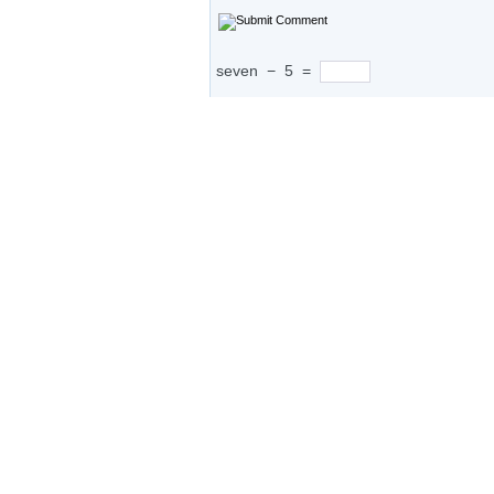
seven
−
5
=