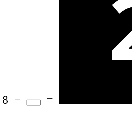
8
−
=