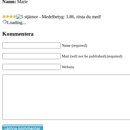
Namn:
Marie
- Medelbetyg: 3.86, rösta du med!
Loading...
Kommentera
Name (required)
Mail (will not be published) (required)
Website