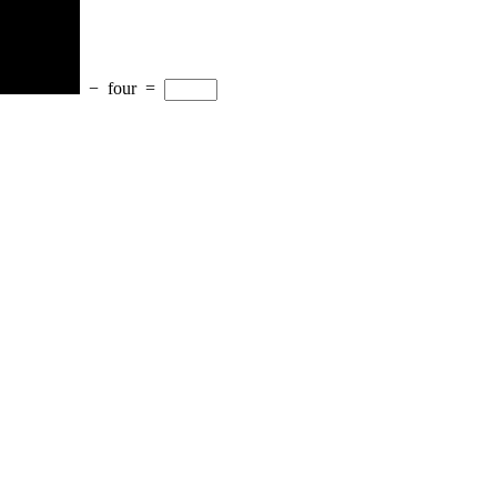
−
four
=