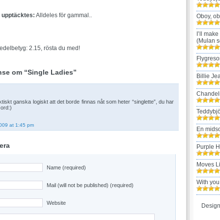
t upptäcktes:
Alldeles för gammal..
Oboy, ob
I’ll make
(Mulan s
edelbetyg: 2.15, rösta du med!
Flygreso
se om “Single Ladies”
Billie Je
Chandel
iskt ganska logiskt att det borde finnas nåt som heter “singlette”, du har
 ord:)
Teddybjö
009 at 1:45 pm
En mids
era
Purple 
Moves L
Name (required)
With you
Mail (will not be published) (required)
Website
Design