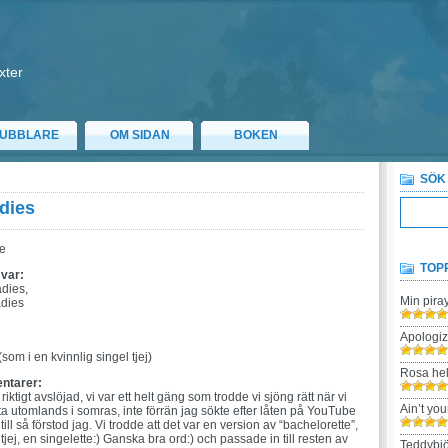
xter
UBBLARE
OM SIDAN
BOKEN
SÖK
dies
e
TOP
 var:
adies,
Min pira
adies
:
Apologi
(som i en kvinnlig singel tjej)
Rosa hel
ntarer:
riktigt avslöjad, vi var ett helt gäng som trodde vi sjöng rätt när vi
Ain’t yo
ta utomlands i somras, inte förrän jag sökte efter låten på YouTube
ill så förstod jag. Vi trodde att det var en version av “bachelorette”,
ltjej, en singelette:) Ganska bra ord:) och passade in till resten av
Teddybjö