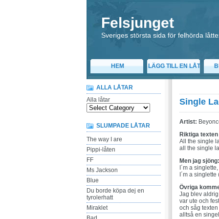
Felsjunget
Sveriges största sida för felhörda låtte
HEM
LÄGG TILL EN LÅT
B
ALLA LÅTAR
Alla låtar
Single La
Artist:
Beyonc
SLUMPADE LÅTAR
Riktiga texten
The way I are
All the single l
all the single l
Pippi-låten
FF
Men jag sjöng
I´m a singlette,
Ms Jackson
I´m a singlette 
Blue
Övriga komme
Du borde köpa dej en
Jag blev aldrig 
tyrolerhatt
var ute och fes
Miraklet
och såg texten t
alltså en singe
Bad