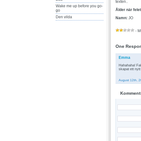
texten..
Wake me up before you go-
Ålder när fele
go
Den vilda
Namn:
JO
- M
One Respon
Emma
Hahahaha! Fakt
skapat ett nytt
August 12th, 2
Komment