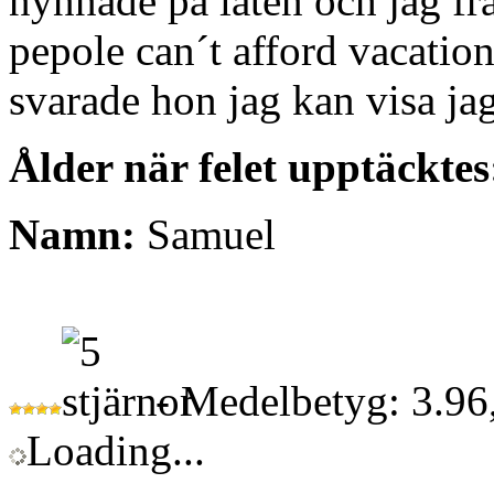
nynnade på låten och jag fr
pepole can´t afford vacation,
svarade hon jag kan visa j
Ålder när felet upptäcktes
Namn:
Samuel
- Medelbetyg: 3.96,
Loading...