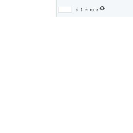
×
1
=
nine