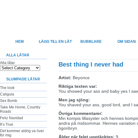
Felsjunget
Sveriges största sida för felhörda låttexter
HEM
LÄGG TILL EN LÅT
BUBBLARE
OM SIDAN
ALLA LÅTAR
Alla låtar
Best thing I never had
Artist:
Beyonce
SLUMPADE LÅTAR
Riktiga texten var:
The look
You showed your ass and baby yes I saw 
Caligula
Men jag sjöng:
Sex Bomb
You shaved your ass, good lord, and I sa
Take Me Home, Country
Roads
Övriga kommentarer:
Feliz Navidad
Min kompis lillasyster och hennes kompis
andra på midsommar. Hennes variation 
It’s True
ögonbryn.
Det kommer aldrig va över
för mig
Ålder när felet upptäcktes:
9