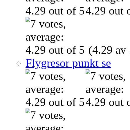
(4.29 av 
Flygresor punkt se