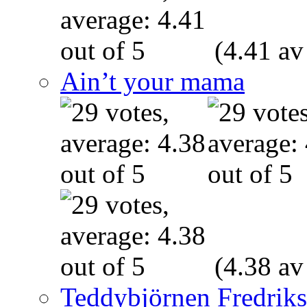
(4.41 av
Ain’t your mama
(4.38 av
Teddybjörnen Fredrik