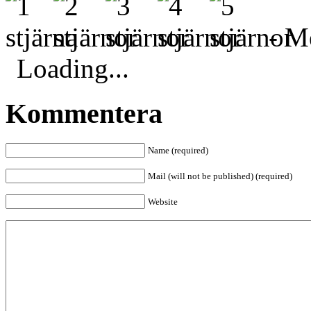
- Me
Loading...
Kommentera
Name (required)
Mail (will not be published) (required)
Website