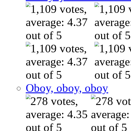
Oboy, oboy, oboy