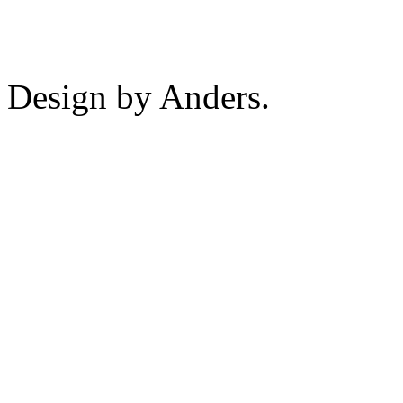
Design by Anders.