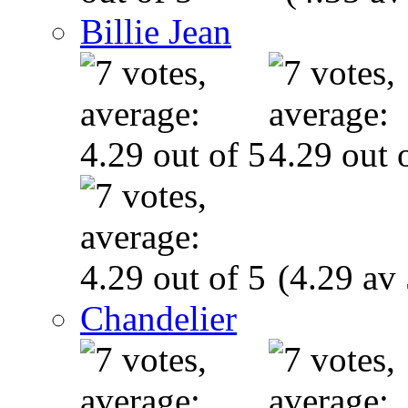
Billie Jean
(4.29 av 
Chandelier