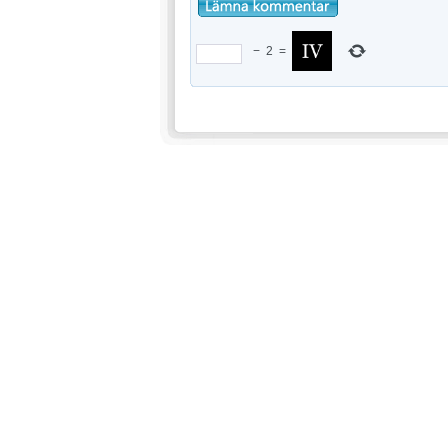
−
2
=