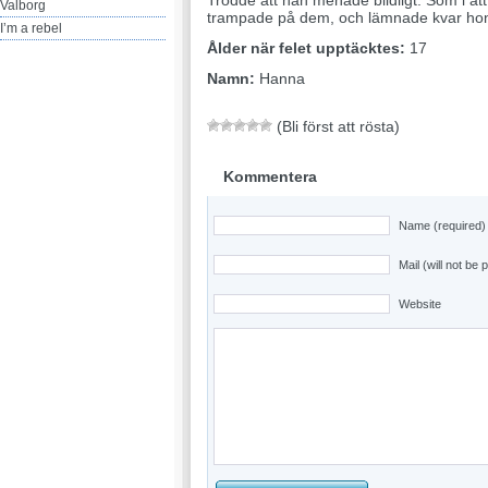
Trodde att han menade bildligt. Som i att
Valborg
trampade på dem, och lämnade kvar hon
I’m a rebel
Ålder när felet upptäcktes:
17
Namn:
Hanna
(Bli först att rösta)
Kommentera
Name (required)
Mail (will not be 
Website