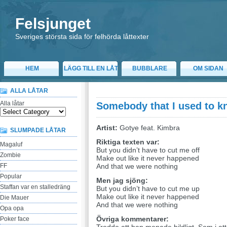
Felsjunget
Sveriges största sida för felhörda låttexter
HEM
LÄGG TILL EN LÅT
BUBBLARE
OM SIDAN
ALLA LÅTAR
Alla låtar
Somebody that I used to 
Artist:
Gotye feat. Kimbra
SLUMPADE LÅTAR
Riktiga texten var:
Magaluf
But you didn’t have to cut me off
Zombie
Make out like it never happened
FF
And that we were nothing
Popular
Men jag sjöng:
Staffan var en stalledräng
But you didn’t have to cut me up
Make out like it never happened
Die Mauer
And that we were nothing
Opa opa
Övriga kommentarer:
Poker face