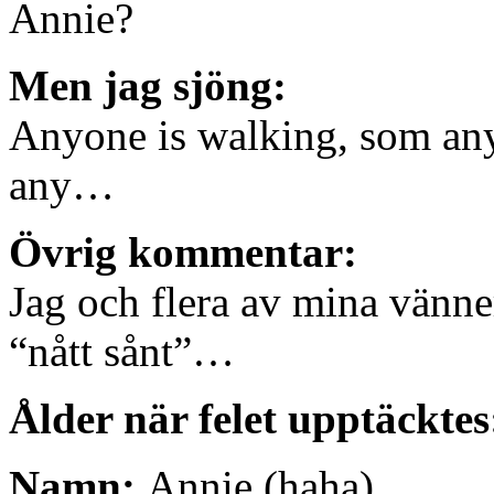
Annie?
Men jag sjöng:
Anyone is walking, som any
any…
Övrig kommentar:
Jag och flera av mina vänner 
“nått sånt”…
Ålder när felet upptäckte
Namn:
Annie (haha)