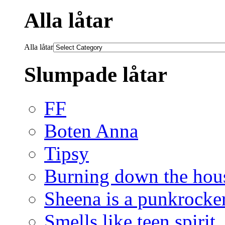
Alla låtar
Alla låtar
Slumpade låtar
FF
Boten Anna
Tipsy
Burning down the hou
Sheena is a punkrocke
Smells like teen spirit