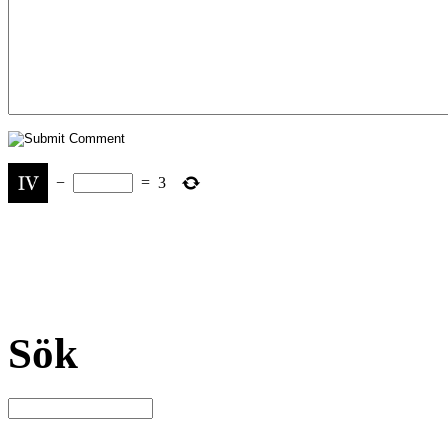
−
=
3
Sök