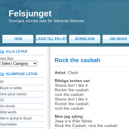
Felsjunget
Sveriges största sida för felhörda låttexter
HEM
LÄGG TILL EN LÅT
BUBBLARE
OM SIDAN
ALLA LÅTAR
Alla låtar
Rock the casbah
Artist:
Clash
SLUMPADE LÅTAR
Riktiga texten var:
FF
Sharia don´t like it
Black or white
Rockin`the casbah
One (your name)
rock the casbah
Sharia don´t like it
25
Rockin`the casbah
Go shorty
rock the casbah
Wild world
Men jag sjöng:
We're going to Ibiza!
Jaaa vi e ifrån Närke
Sjumilakliv
Rock the Casbah, rock the casbah