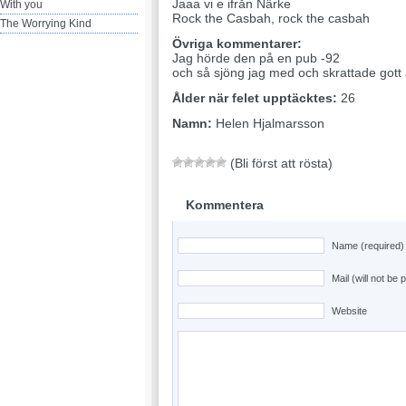
Jaaa vi e ifrån Närke
With you
Rock the Casbah, rock the casbah
The Worrying Kind
Övriga kommentarer:
Jag hörde den på en pub -92
och så sjöng jag med och skrattade gott
Ålder när felet upptäcktes:
26
Namn:
Helen Hjalmarsson
(Bli först att rösta)
Kommentera
Name (required)
Mail (will not be 
Website