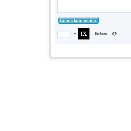
+
=
thirteen