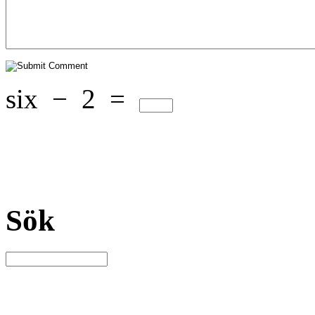
six
−
2
=
Sök