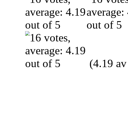
(4.19 av