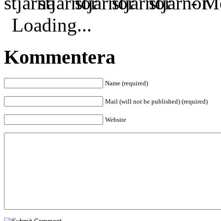
- Me
Loading...
Kommentera
Name (required)
Mail (will not be published) (required)
Website