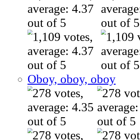
Oboy, oboy, oboy