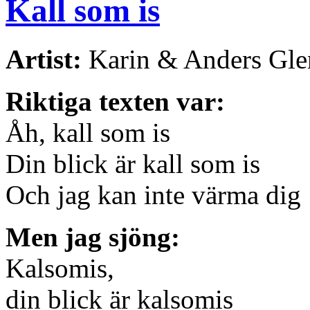
Kall som is
Artist:
Karin & Anders Gl
Riktiga texten var:
Åh, kall som is
Din blick är kall som is
Och jag kan inte värma dig
Men jag sjöng:
Kalsomis,
din blick är kalsomis