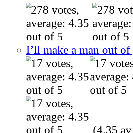
I’ll make a man out o
(4.35 av