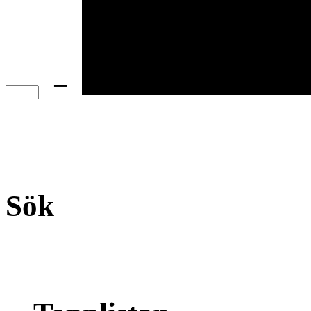
−
Sök