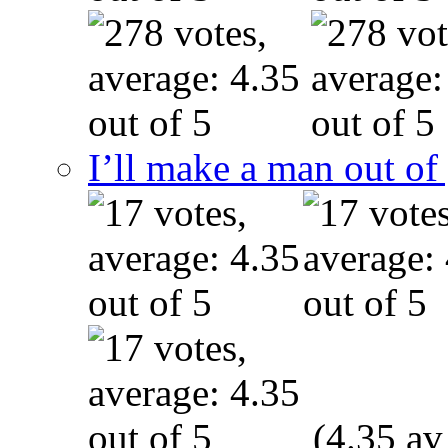
I’ll make a man out o
(4.35 av