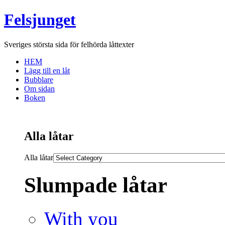
Felsjunget
Sveriges största sida för felhörda låttexter
HEM
Lägg till en låt
Bubblare
Om sidan
Boken
Alla låtar
Alla låtar
Slumpade låtar
With you