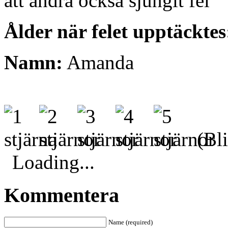
att andra också sjungit fel
Ålder när felet upptäcktes
Namn:
Amanda
(Bli
Loading...
Kommentera
Name (required)