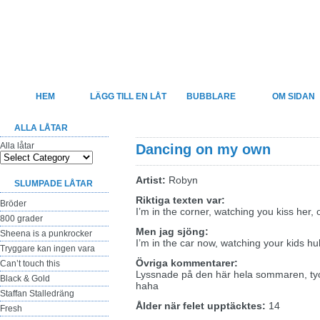
Felsjunget
Sveriges största sida för felhörda låttexter
HEM
LÄGG TILL EN LÅT
BUBBLARE
OM SIDAN
ALLA LÅTAR
Alla låtar
Dancing on my own
Artist:
Robyn
SLUMPADE LÅTAR
Riktiga texten var:
Bröder
I’m in the corner, watching you kiss her,
800 grader
Men jag sjöng:
Sheena is a punkrocker
I’m in the car now, watching your kids h
Tryggare kan ingen vara
Övriga kommentarer:
Can’t touch this
Lyssnade på den här hela sommaren, tyckt
Black & Gold
haha
Staffan Stalledräng
Ålder när felet upptäcktes:
14
Fresh