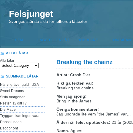
Felsjunget
Sveriges största sida för felhörda låttexter
HEM
LÄGG TILL EN LÅT
BUBBLARE
OM SIDAN
ALLA LÅTAR
Alla låtar
Breaking the chainz
Artist:
Crash Diet
SLUMPADE LÅTAR
Riktiga texten var:
När vi gräver guld i USA
Breaking the chains
Sweet Dreams
Men jag sjöng:
Sista morgonen
Bring in the James
Resten av ditt liv
Övriga kommentarer:
Die Mauer
Jag undrade lite vem “the James” var…
Tryggare kan ingen vara
Dansa i neon
Ålder när felet upptäcktes:
21 år (200
Det gör ont
Namn:
Agnes