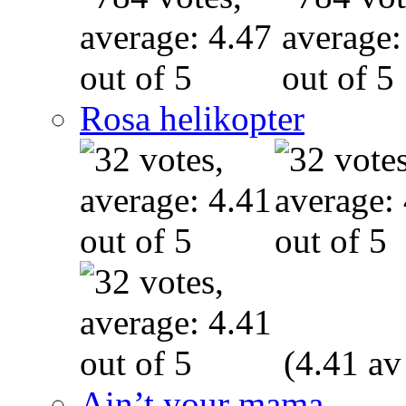
Rosa helikopter
(4.41 av
Ain’t your mama