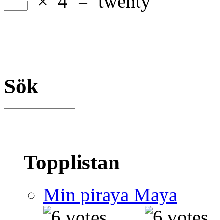
×
4
=
twenty
Sök
Topplistan
Min piraya Maya