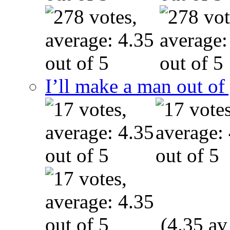
I’ll make a man out o
(4.35 av